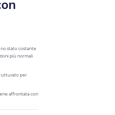
con
no stato costante
zioni più normali
trutturato per
viene affrontata con