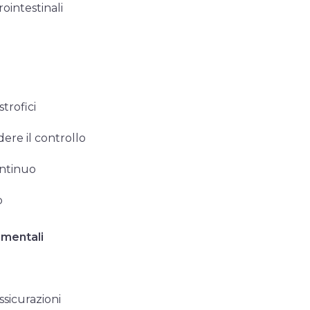
rointestinali
strofici
ere il controllo
ontinuo
o
mentali
ssicurazioni