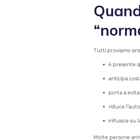
Quando
“norm
Tutti proviamo an
è presente q
anticipa cos
porta a evita
riduce l’aut
influisce su 
Molte persone arriv