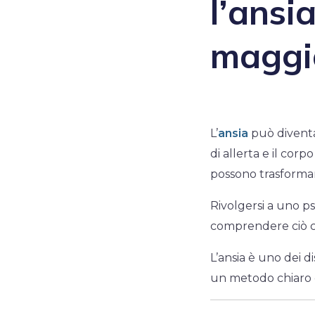
l’ansi
maggio
L’
ansia
può diventa
di allerta e il cor
possono trasformarsi
Rivolgersi a uno p
comprendere ciò ch
L’ansia è uno dei d
un metodo chiaro 