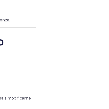
renza.
o
a a modificarne i