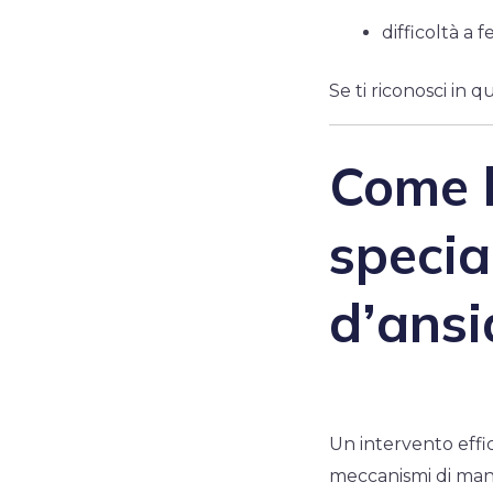
difficoltà a
Se ti riconosci in 
Come l
specia
d’ansi
Un intervento effi
meccanismi di ma