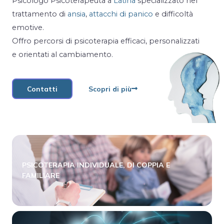
Psicologo Psicoterapeuta a
Latina
specializzato nel
trattamento di
ansia
,
attacchi di panico
e difficoltà
emotive.
Offro percorsi di psicoterapia efficaci, personalizzati
e orientati al cambiamento.
Contatti
Scopri di più
PSICOTERAPIA INDIVIDUALE, DI COPPIA E
FAMILIARE